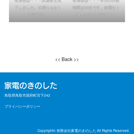
取替後②・・・試運転も完
取替後③・・・本日の作業
了しました。水漏れもなく
時間は30分です。綺麗なト
正常です。
イレっていいですよね。
<< Back >>
鳥取県鳥取市国府町宮下242
プライバシーポリシー
Copyright© 有限会社家電のきのした All Rights Reserved.