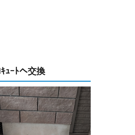
ｴｺｷｭｰﾄへ交換