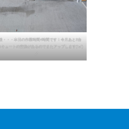
後・・・本日の作業時間4時間です！今月あと2台
キュートの交換があるのでまたアップします(‘ω’)
ノ