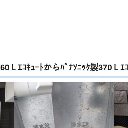
ｸ製460Ｌｴｺｷｭｰﾄからﾊﾟﾅｿﾆｯｸ製370Ｌ