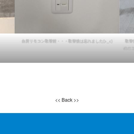
台所リモコン取替前・・・取替後は忘れました(>_<)
取替
のエコ
<< Back >>