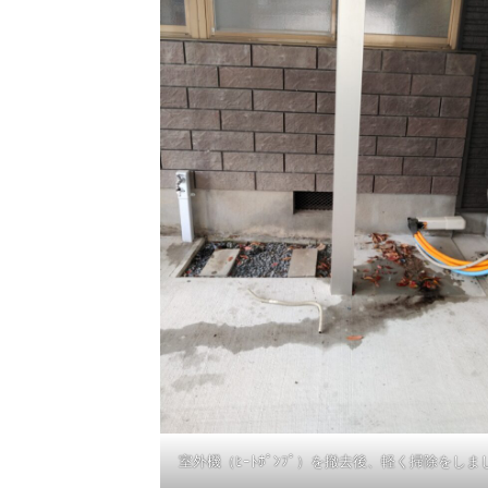
室外機（ﾋｰﾄﾎﾟﾝﾌﾟ）を撤去後、軽く掃除をしま