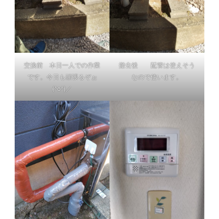
撤去後 配管は使えそう
交換前 本日一人での作業
なので使います。
です。今日も頑張るぞぉ
(^o^)／