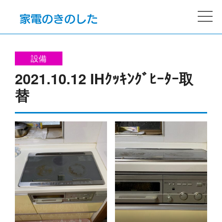
設備
2021.10.12 IHｸｯｷﾝｸﾞﾋｰﾀｰ取
替