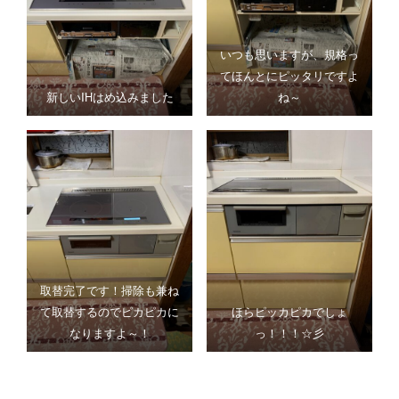
いつも思いますが、規格っ
てほんとにピッタリですよ
新しいIHはめ込みました
ね～
取替完了です！掃除も兼ね
て取替するのでピカピカに
ほらピッカピカでしょ
なりますよ～！
っ！！！☆彡