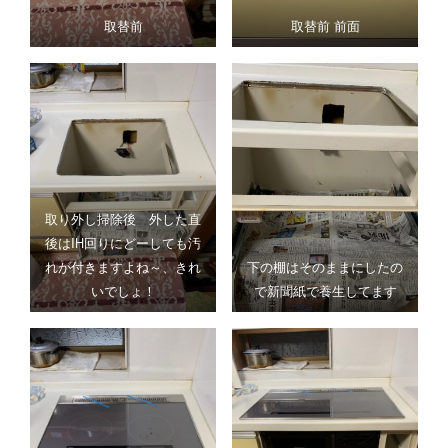
取替前
取替前 前面
取り外し掃除後 外した直
後はIH回りにどーしても汚
れが付きますよね～、きれ
下の棚はそのままにしたの
いでしょ！
で新聞紙で養生してます